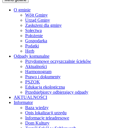
O gminie
Wójt Gminy
Urząd Gminy
Zasłużeni dla gminy
Sołectwa
Położenie
Gospodarka
Podatki
Herb
Odpady komunalne
Przydomowe oczyszczalnie ścieków
Aktualności
Harmonogram
Prawo i dokumenty
PSZOK
Edukacja ekologiczna
Przedsiębiorcy odbierający odpady
AKTUALNOŚCI
Informator
Baza wiedzy
Opis lokalizacji urzędu
Informacje teleadresowe
Dom Kultury