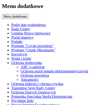
Menu dodatkowe
Menu dodatkowe
Podaj stan wodomierza
Rada Gminy
Gminne Prawo miejscowe
Portal mapowy
Podatki
Program "Czyste powietrze"
Program "Ciepłe Mieszkanie"
Inwestycje
Woda i ścieki
Ochrona środowiska
ABC o azbeście
Ochrona przed polami elektromagnetycznymi
Ochrona powietrza
Aktualności
Ochrona ludności i obrona cywilna
Transmisje Sesji Rady Gminy
Ochrona Danych Osobowych
Pomorska Specjalna Strefa Ekonomiczna
Przydatne linki
Projekt Internet Światłowodowy