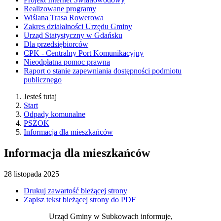
Realizowane programy
Wiślana Trasa Rowerowa
Zakres działalności Urzędu Gminy
Urząd Statystyczny w Gdańsku
Dla przedsiębiorców
CPK - Centralny Port Komunikacyjny
Nieodpłatna pomoc prawna
Raport o stanie zapewniania dostępności podmiotu
publicznego
Jesteś tutaj
Start
Odpady komunalne
PSZOK
Informacja dla mieszkańców
Informacja dla mieszkańców
28
listopada
2025
Drukuj zawartość bieżącej strony
Zapisz tekst bieżącej strony do PDF
Urząd Gminy w Subkowach informuje,