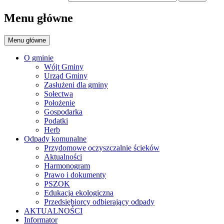
Menu główne
Menu główne
O gminie
Wójt Gminy
Urząd Gminy
Zasłużeni dla gminy
Sołectwa
Położenie
Gospodarka
Podatki
Herb
Odpady komunalne
Przydomowe oczyszczalnie ścieków
Aktualności
Harmonogram
Prawo i dokumenty
PSZOK
Edukacja ekologiczna
Przedsiębiorcy odbierający odpady
AKTUALNOŚCI
Informator